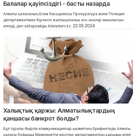
Балалар қауіпсіздігі - басты назарда
Алматы қаласының Білім басқармасы Прокуратура және Полиция
департаментімен бірлесіп жалпықалалық ата-аналар жиналысын
22.05.2024
өткізді, деп хабарлайды Adaladam.kz.
Халықтық қаржы: Алматылықтардың
қаншасы банкрот болды?
Бұл туралы Өңірлік коммуникациялар қызметінің брифингінде Алматы
қаласы бойынша Мемлекеттік кірістер департаментінің қарызын өтей