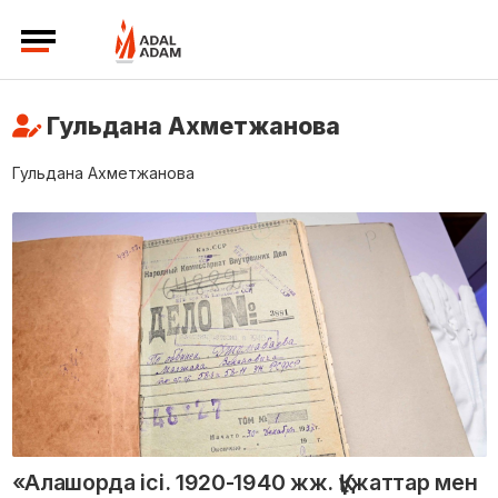
Гульдана Ахметжанова
Гульдана Ахметжанова
«Алашорда ісі. 1920-1940 жж. Құжаттар мен