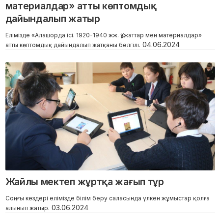
материалдар» атты көптомдық
дайындалып жатыр
Елімізде «Алашорда ісі. 1920-1940 жж. Құжаттар мен материалдар»
04.06.2024
атты көптомдық дайындалып жатқаны белгілі.
Жайлы мектеп жұртқа жағып тұр
Соңғы кездері елімізде білім беру саласында үлкен жұмыстар қолға
03.06.2024
алынып жатыр.