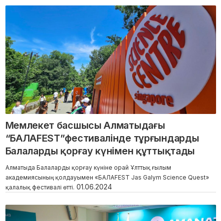
Мемлекет басшысы Алматыдағы
“БАЛАFEST”фестивалінде тұрғындарды
Балаларды қорғау күнімен құттықтады
Алматыда Балаларды қорғау күніне орай Ұлттық ғылым
академиясының қолдауымен «БАЛАFEST Jas Galym Science Quest»
01.06.2024
қалалық фестивалі өтті.