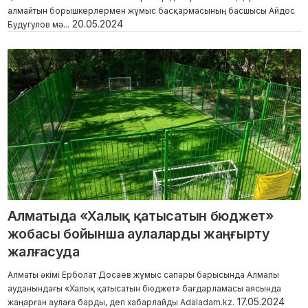
алмайтын борышкерлермен жұмыс басқармасының басшысы Айдос
20.05.2024
Будугулов мә...
Алматыда «Халық қатысатын бюджет»
жобасы бойынша аулаларды жаңғырту
жалғасуда
Алматы әкімі Ерболат Досаев жұмыс сапары барысында Алмалы
ауданындағы «Халық қатысатын бюджет» бағдарламасы аясында
17.05.2024
жаңарған аулаға барды, деп хабарлайды Adaladam.kz.