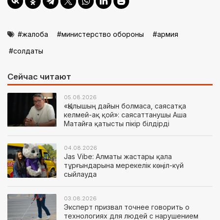
жалоба
министерство обороны
армия
солдаты
Сейчас читают
05.08.2026
«Қылышың дайын болмаса, саясатқа
келмей-ақ қой»: саясаттанушы Аша
Матайға қатысты пікір білдірді
04.08.2026
Jas Vibe: Алматы жастары қала
тұрғындарына мерекелік көңіл-күй
сыйлауда
03.08.2026
Эксперт призвал точнее говорить о
технологиях для людей с нарушением