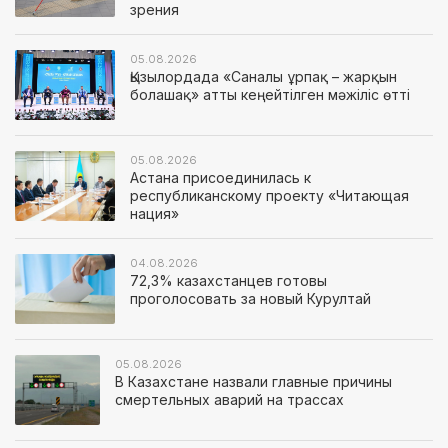
зрения
05.08.2026
Қызылордада «Саналы ұрпақ – жарқын
болашақ» атты кеңейтілген мәжіліс өтті
05.08.2026
Астана присоединилась к
республиканскому проекту «Читающая
нация»
04.08.2026
72,3% казахстанцев готовы
проголосовать за новый Курултай
05.08.2026
В Казахстане назвали главные причины
смертельных аварий на трассах