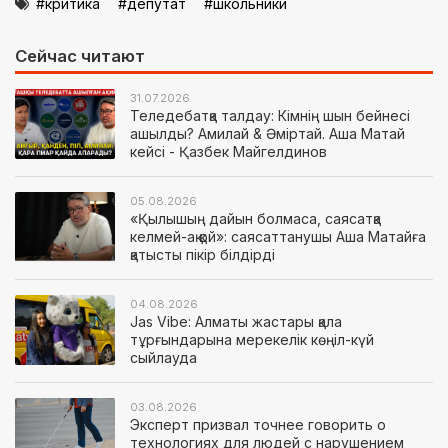
критика
депутат
школьники
Сейчас читают
31.07.2026
Теледебатқа талдау: Кімнің шын бейнесі
ашылды? Амилай & Әміртай. Аша Матай
кейсі - Қазбек Майгелдинов
05.08.2026
«Қылышың дайын болмаса, саясатқа
келмей-ақ қой»: саясаттанушы Аша Матайға
қатысты пікір білдірді
04.08.2026
Jas Vibe: Алматы жастары қала
тұрғындарына мерекелік көңіл-күй
сыйлауда
03.08.2026
Эксперт призвал точнее говорить о
технологиях для людей с нарушением