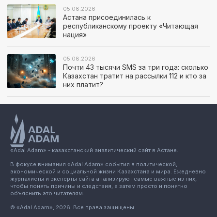
05.08.2026
Астана присоединилась к
республиканскому проекту «Читающая
нация»
05.08.2026
Почти 43 тысячи SMS за три года: сколько
Казахстан тратит на рассылки 112 и кто за
них платит?
«Adal Adam» - казахстанский аналитический сайт в Астане.
В фокусе внимания «Adal Adam» события в политической,
экономической и социальной жизни Казахстана и мира. Ежедневно
журналисты и эксперты сайта анализируют самые важные из них,
чтобы понять причины и следствия, а затем просто и понятно
объяснить это читателям.
© «Adal Adam», 2026. Все права защищены