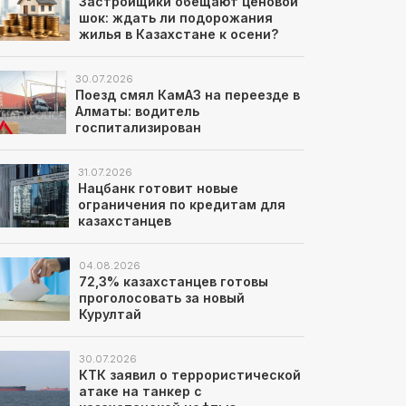
Застройщики обещают ценовой
шок: ждать ли подорожания
жилья в Казахстане к осени?
30.07.2026
Поезд смял КамАЗ на переезде в
Алматы: водитель
госпитализирован
31.07.2026
Нацбанк готовит новые
ограничения по кредитам для
казахстанцев
04.08.2026
72,3% казахстанцев готовы
проголосовать за новый
Курултай
30.07.2026
КТК заявил о террористической
атаке на танкер с