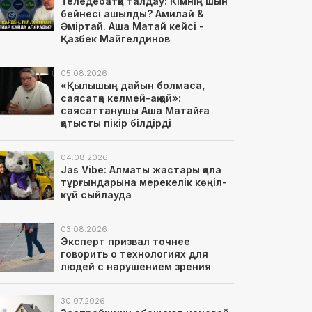
Теледебатқа талдау: Кімнің шын
бейнесі ашылды? Амилай &
Әміртай. Аша Матай кейсі -
Қазбек Майгелдинов
05.08.2026
«Қылышың дайын болмаса,
саясатқа келмей-ақ қой»:
саясаттанушы Аша Матайға
қатысты пікір білдірді
04.08.2026
Jas Vibe: Алматы жастары қала
тұрғындарына мерекелік көңіл-
күй сыйлауда
03.08.2026
Эксперт призвал точнее
говорить о технологиях для
людей с нарушением зрения
30.07.2026