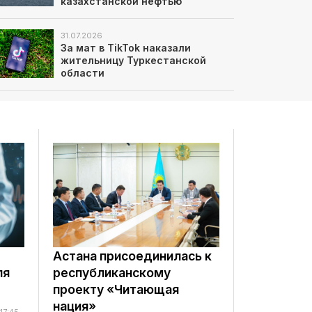
казахстанской нефтью
31.07.2026
За мат в TikTok наказали
жительницу Туркестанской
области
Астана присоединилась к
ля
республиканскому
проекту «Читающая
нация»