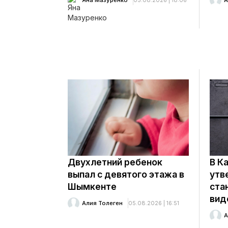
Яна Мазуренко
05.08.2026 | 18:06
А
Двухлетний ребенок
В К
выпал с девятого этажа в
утв
Шымкенте
ста
вид
Алия Толеген
05.08.2026 | 16:51
А