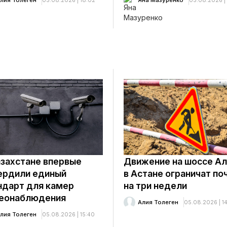
лия Толеген
05.08.2026 | 18:02
Яна Мазуренко
05.08.2026 | 
азахстане впервые
Движение на шоссе А
ердили единый
в Астане ограничат по
ндарт для камер
на три недели
еонаблюдения
Алия Толеген
05.08.2026 | 14
лия Толеген
05.08.2026 | 15:40