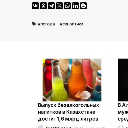
погода
синоптики
Выпуск безалкогольных
В А
напитков в Казахстане
муж
достиг 1,6 млрд литров
сре