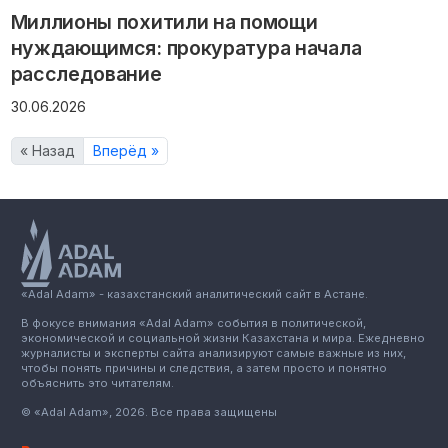
Миллионы похитили на помощи
нуждающимся: прокуратура начала
расследование
30.06.2026
« Назад
Вперёд »
«Adal Adam» - казахстанский аналитический сайт в Астане.
В фокусе внимания «Adal Adam» события в политической,
экономической и социальной жизни Казахстана и мира. Ежедневно
журналисты и эксперты сайта анализируют самые важные из них,
чтобы понять причины и следствия, а затем просто и понятно
объяснить это читателям.
© «Adal Adam», 2026. Все права защищены