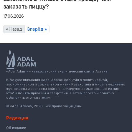
заказать пиццу?
17.06.2026
« Назад
Вперёд »
«Adal Adam» - казахстанский аналитический сайт в Астане.
В фокусе внимания «Adal Adam» события в политической,
экономической и социальной жизни Казахстана и мира. Ежедневно
журналисты и эксперты сайта анализируют самые важные из них,
чтобы понять причины и следствия, а затем просто и понятно
объяснить это читателям.
© «Adal Adam», 2026. Все права защищены
Редакция
Об издании