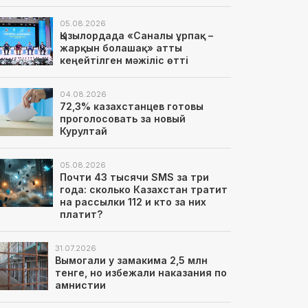
05.08.2026
Қызылордада «Саналы ұрпақ –
жарқын болашақ» атты
кеңейтілген мәжіліс өтті
04.08.2026
72,3% казахстанцев готовы
проголосовать за новый
Курултай
05.08.2026
Почти 43 тысячи SMS за три
года: сколько Казахстан тратит
на рассылки 112 и кто за них
платит?
31.07.2026
Вымогали у замакима 2,5 млн
тенге, но избежали наказания по
амнистии