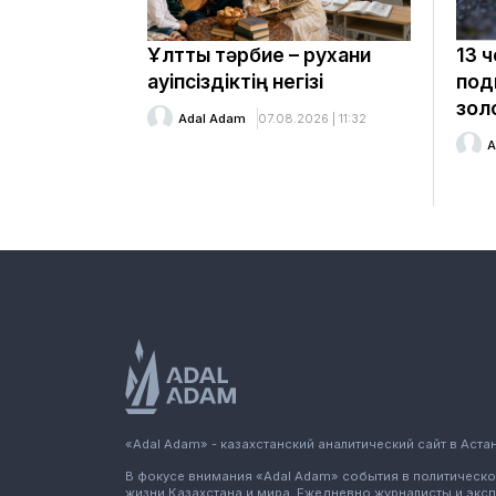
Ұлттық тәрбие – рухани
13 
қауіпсіздіктің негізі
под
зол
Adal Adam
07.08.2026 | 11:32
А
«Adal Adam» - казахстанский аналитический сайт в Астан
В фокусе внимания «Adal Adam» события в политическ
жизни Казахстана и мира. Ежедневно журналисты и экс