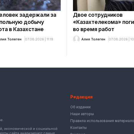
человек задержали за
Двое сотрудников
польную добычу
«Казахтелекома» пог
ота в Казахстане
во время работ
лия Толеген
07.08.2026 | 11:19
Алия Толеген
07.08.2026 | 10
Редакция
Об издании
Наши авторы
е.
Правила использования материал
Контакты
ой, экономической и социальной
перты сайта анализируют самые