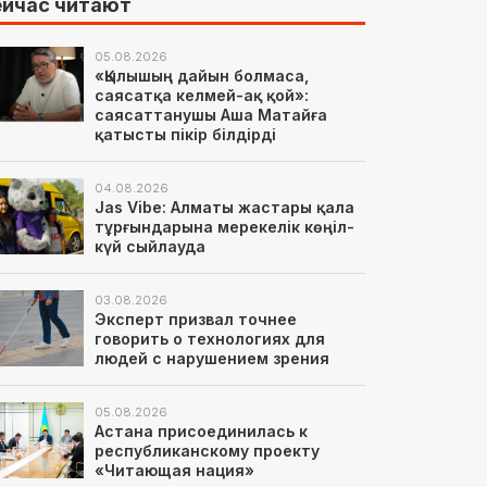
йчас читают
05.08.2026
«Қылышың дайын болмаса,
саясатқа келмей-ақ қой»:
саясаттанушы Аша Матайға
қатысты пікір білдірді
04.08.2026
Jas Vibe: Алматы жастары қала
тұрғындарына мерекелік көңіл-
күй сыйлауда
03.08.2026
Эксперт призвал точнее
говорить о технологиях для
людей с нарушением зрения
05.08.2026
Астана присоединилась к
республиканскому проекту
«Читающая нация»