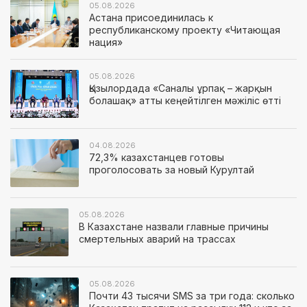
05.08.2026
Астана присоединилась к
республиканскому проекту «Читающая
нация»
05.08.2026
Қызылордада «Саналы ұрпақ – жарқын
болашақ» атты кеңейтілген мәжіліс өтті
04.08.2026
72,3% казахстанцев готовы
проголосовать за новый Курултай
05.08.2026
В Казахстане назвали главные причины
смертельных аварий на трассах
05.08.2026
Почти 43 тысячи SMS за три года: сколько