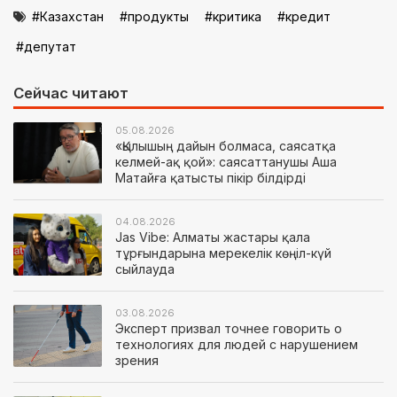
Казахстан
продукты
критика
кредит
депутат
Сейчас читают
05.08.2026
«Қылышың дайын болмаса, саясатқа
келмей-ақ қой»: саясаттанушы Аша
Матайға қатысты пікір білдірді
04.08.2026
Jas Vibe: Алматы жастары қала
тұрғындарына мерекелік көңіл-күй
сыйлауда
03.08.2026
Эксперт призвал точнее говорить о
технологиях для людей с нарушением
зрения