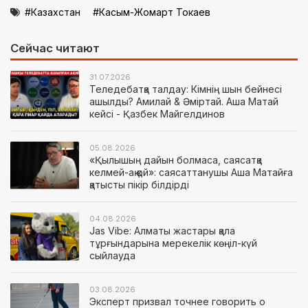
Казахстан
Касым-Жомарт Токаев
Сейчас читают
31.07.2026
Теледебатқа талдау: Кімнің шын бейнесі
ашылды? Амилай & Әміртай. Аша Матай
кейсі - Қазбек Майгелдинов
05.08.2026
«Қылышың дайын болмаса, саясатқа
келмей-ақ қой»: саясаттанушы Аша Матайға
қатысты пікір білдірді
04.08.2026
Jas Vibe: Алматы жастары қала
тұрғындарына мерекелік көңіл-күй
сыйлауда
03.08.2026
Эксперт призвал точнее говорить о