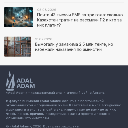
05.08.2026
Почти 43 тысячи SMS за три года: сколько
Казахстан тратит на рассылки 112 и кто за
них платит?
31.07.2026
Вымогали у замакима 2,5 млн тенге, но
избежали наказания по амнистии
«Adal Adam» - казахстанский аналитический сайт в Астане.
В фокусе внимания «Adal Adam» события в политической,
экономической и социальной жизни Казахстана и мира. Ежедневно
журналисты и эксперты сайта анализируют самые важные из них,
чтобы понять причины и следствия, а затем просто и понятно
объяснить это читателям.
© «Adal Adam», 2026. Все права защищены