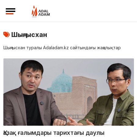
Шыңғысхан
Шыңғысхан туралы Adaladam.kz сайтындағы жаңалықтар
Қазақ ғалымдары тарихтағы даулы