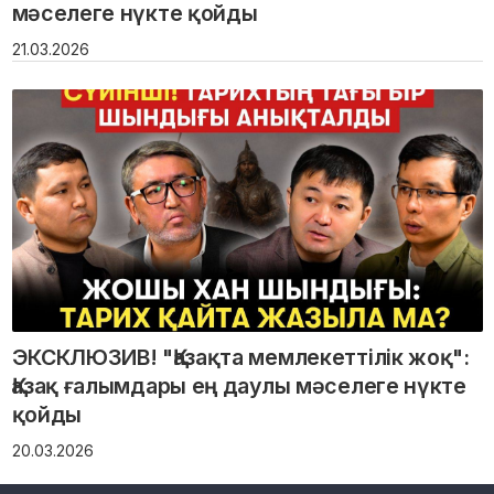
мәселеге нүкте қойды
21.03.2026
ЭКСКЛЮЗИВ! "Қазақта мемлекеттілік жоқ":
Қазақ ғалымдары ең даулы мәселеге нүкте
қойды
20.03.2026