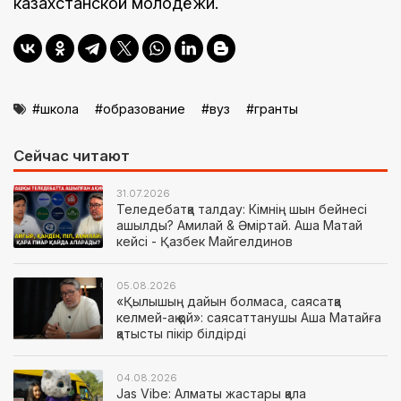
казахстанской молодёжи.
школа
образование
вуз
гранты
Сейчас читают
31.07.2026
Теледебатқа талдау: Кімнің шын бейнесі
ашылды? Амилай & Әміртай. Аша Матай
кейсі - Қазбек Майгелдинов
05.08.2026
«Қылышың дайын болмаса, саясатқа
келмей-ақ қой»: саясаттанушы Аша Матайға
қатысты пікір білдірді
04.08.2026
Jas Vibe: Алматы жастары қала