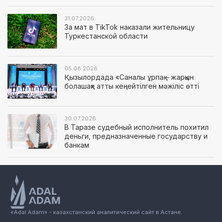
31.07.2026
За мат в TikTok наказали жительницу
Туркестанской области
05.08.2026
Қызылордада «Саналы ұрпақ – жарқын
болашақ» атты кеңейтілген мәжіліс өтті
30.07.2026
В Таразе судебный исполнитель похитил
деньги, предназначенные государству и
банкам
«Adal Adam» - казахстанский аналитический сайт в Астане.