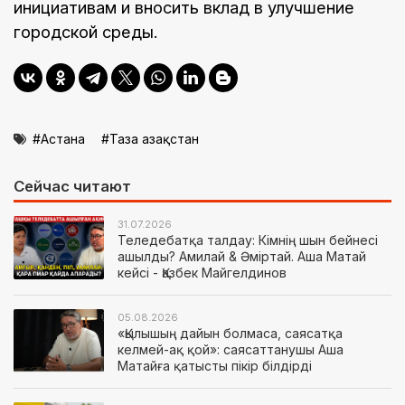
инициативам и вносить вклад в улучшение
городской среды.
Астана
Таза Қазақстан
Сейчас читают
31.07.2026
Теледебатқа талдау: Кімнің шын бейнесі
ашылды? Амилай & Әміртай. Аша Матай
кейсі - Қазбек Майгелдинов
05.08.2026
«Қылышың дайын болмаса, саясатқа
келмей-ақ қой»: саясаттанушы Аша
Матайға қатысты пікір білдірді