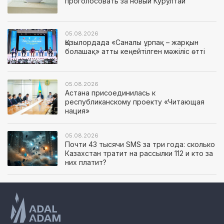
проголосовать за новый Курултай
05.08.2026
Қызылордада «Саналы ұрпақ – жарқын
болашақ» атты кеңейтілген мәжіліс өтті
05.08.2026
Астана присоединилась к
республиканскому проекту «Читающая
нация»
05.08.2026
Почти 43 тысячи SMS за три года: сколько
Казахстан тратит на рассылки 112 и кто за
них платит?