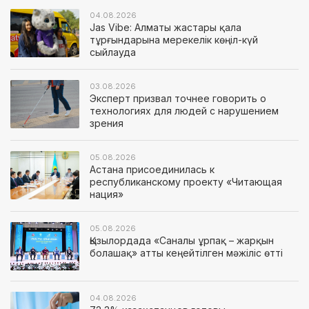
04.08.2026
Jas Vibe: Алматы жастары қала
тұрғындарына мерекелік көңіл-күй
сыйлауда
03.08.2026
Эксперт призвал точнее говорить о
технологиях для людей с нарушением
зрения
05.08.2026
Астана присоединилась к
республиканскому проекту «Читающая
нация»
05.08.2026
Қызылордада «Саналы ұрпақ – жарқын
болашақ» атты кеңейтілген мәжіліс өтті
04.08.2026