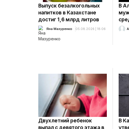
Выпуск безалкогольных
В А
напитков в Казахстане
муж
достиг 1,6 млрд литров
сре
Яна Мазуренко
05.08.2026 | 18:06
А
Двухлетний ребенок
В К
выпал с девятого этажа в
утв