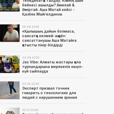
Теледебатқа талдау: Кімнің шын
бейнесі ашылды? Амилай &
Әміртай. Аша Матай кейсі -
Қазбек Майгелдинов
05.08.2026
«Қылышың дайын болмаса,
саясатқа келмей-ақ қой»:
саясаттанушы Аша Матайға
қатысты пікір білдірді
04.08.2026
Jas Vibe: Алматы жастары қала
тұрғындарына мерекелік көңіл-
күй сыйлауда
03.08.2026
Эксперт призвал точнее
говорить о технологиях для
людей с нарушением зрения
30.07.2026