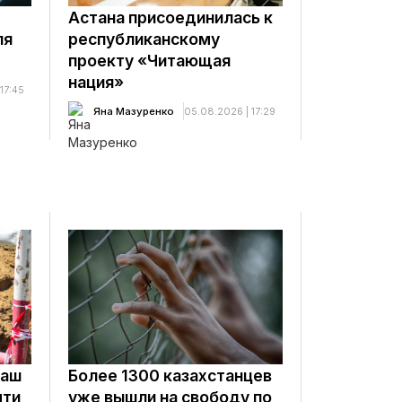
Астана присоединилась к
ля
республиканскому
проекту «Читающая
нация»
17:45
Яна Мазуренко
05.08.2026 | 17:29
лаш
Более 1300 казахстанцев
чти
уже вышли на свободу по