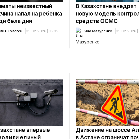
лматы неизвестный
В Казахстане внедрят
чина напал на ребенка
новую модель контро
ди бела дня
средств ОСМС
лия Толеген
05.08.2026 | 18:02
Яна Мазуренко
05.08.2026 | 
азахстане впервые
Движение на шоссе А
ердили единый
в Астане ограничат по