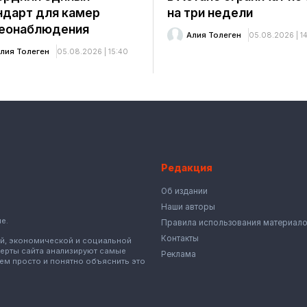
ндарт для камер
на три недели
еонаблюдения
Алия Толеген
05.08.2026 | 14
лия Толеген
05.08.2026 | 15:40
Редакция
Об издании
Наши авторы
е.
Правила использования материал
Контакты
ой, экономической и социальной
перты сайта анализируют самые
Реклама
тем просто и понятно объяснить это