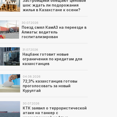
Застройщики обещают ценовой
шок: ждать ли подорожания
жилья в Казахстане к осени?
30.07.2026
Поезд смял КамАЗ на переезде в
Алматы: водитель
госпитализирован
31.07.2026
Нацбанк готовит новые
ограничения по кредитам для
казахстанцев
04.08.2026
72,3% казахстанцев готовы
проголосовать за новый
Курултай
30.07.2026
КТК заявил о террористической
атаке на танкер с