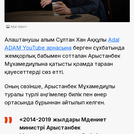
Adal Adam
Алаштанушы ғалым Сұлтан Хан Аққұлы
Adal
ADAM YouTube арнасына
берген сұхбатында
жемқорлық бабымен сотталған Арыстанбек
Мұхамедиұлына қатысты қоғамда тараған
қауесеттерді сөз етті.
Оның сөзінше, Арыстанбек Мұхамедиұлы
туралы түрлі әңгімелер билік пен өнер
ортасында бұрыннан айтылып келген.
«2014-2019 жылдары Мәдениет
министрі Арыстанбек