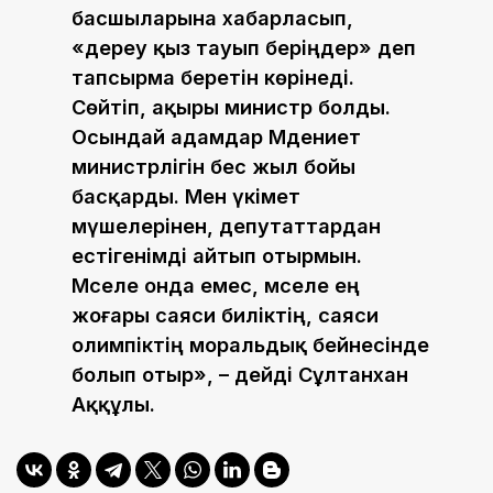
басшыларына хабарласып,
«дереу қыз тауып беріңдер» деп
тапсырма беретін көрінеді.
Сөйтіп, ақыры министр болды.
Осындай адамдар Мәдениет
министрлігін бес жыл бойы
басқарды. Мен үкімет
мүшелерінен, депутаттардан
естігенімді айтып отырмын.
Мәселе онда емес, мәселе ең
жоғары саяси биліктің, саяси
олимпіктің моральдық бейнесінде
болып отыр», – дейді Сұлтанхан
Аққұлы.