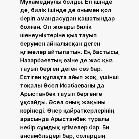
Мұхамедиұлы болды. Ел ішінде
де, билік ішінде де онымен қол
беріп амандасудан қашатындар
болған. Ол жоғары билік
шенеуніктеріне қыз тауып
берумен айналысқан деген
әңгімелер айтылатын. Ең бастысы,
Назарбаевтың өзіне де жас қыз
тауып берген деген сөз бар.
Естіген құлақта айып жоқ, үшінші
тоқалы Әсел Исабаеваны да
Арыстанбек тауып бергенге
ұқсайды. Әсел оның жақыны
көрінеді. Өнер қайраткерлерінің
арасында Арыстанбек туралы
небір сұмдық әңгімелер бар. Би
ансамбльдері бар, солардың