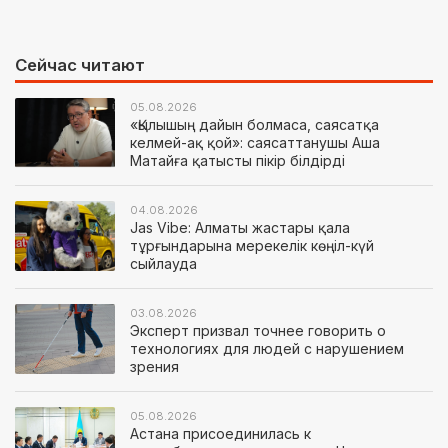
Сейчас читают
05.08.2026
«Қылышың дайын болмаса, саясатқа
келмей-ақ қой»: саясаттанушы Аша
Матайға қатысты пікір білдірді
04.08.2026
Jas Vibe: Алматы жастары қала
тұрғындарына мерекелік көңіл-күй
сыйлауда
03.08.2026
Эксперт призвал точнее говорить о
технологиях для людей с нарушением
зрения
05.08.2026
Астана присоединилась к